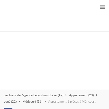
Méri
cour
t
626
80
Les biens de l'agence Lecou Immobilier
(47)
Appartement
(23)
Loué
(22)
Méricourt
(16)
Appartement 3 pièces à Méricourt