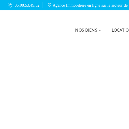
06.08.53.49.52
Agence Immobilière en ligne sur le secteur de
NOS BIENS
LOCATI
M
A
I
S
O
N
A
P
P
A