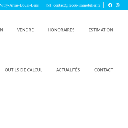
 Vitry-Arras-Douai-Lens
contact@lecou-immobilier.fr
ON
VENDRE
HONORAIRES
ESTIMATION
OUTILS DE CALCUL
ACTUALITÉS
CONTACT