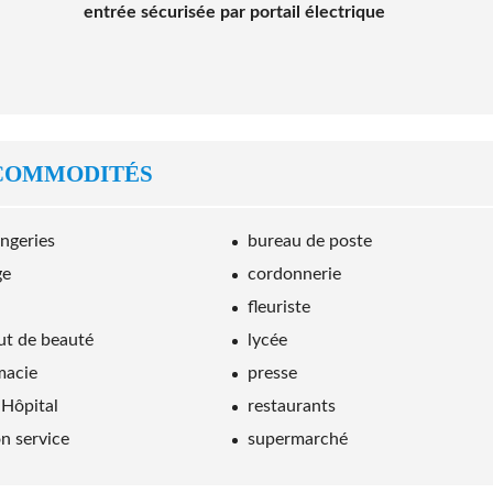
entrée sécurisée par portail électrique
COMMODITÉS
ngeries
bureau de poste
ge
cordonnerie
fleuriste
tut de beauté
lycée
macie
presse
 Hôpital
restaurants
on service
supermarché