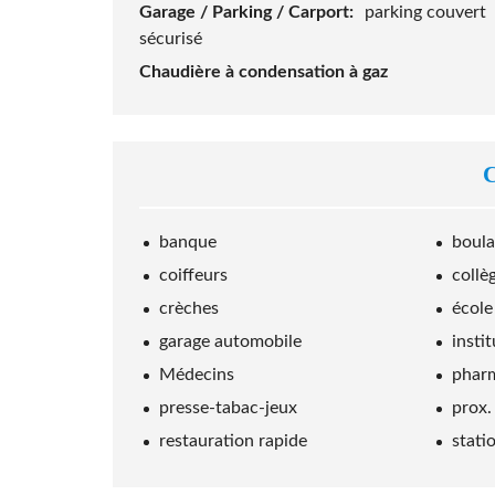
Garage / Parking / Carport:
parking couvert
sécurisé
Chaudière à condensation à gaz
banque
boula
coiffeurs
collè
crèches
école
garage automobile
insti
Médecins
phar
presse-tabac-jeux
prox.
restauration rapide
stati