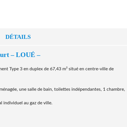
E
N
D
U
DÉTAILS
ourt – LOUÉ –
t Type 3 en duplex de 67,43 m² situé en centre-ville de
ménagée, une salle de bain, toilettes indépendantes, 1 chambre,
 individuel au gaz de ville.