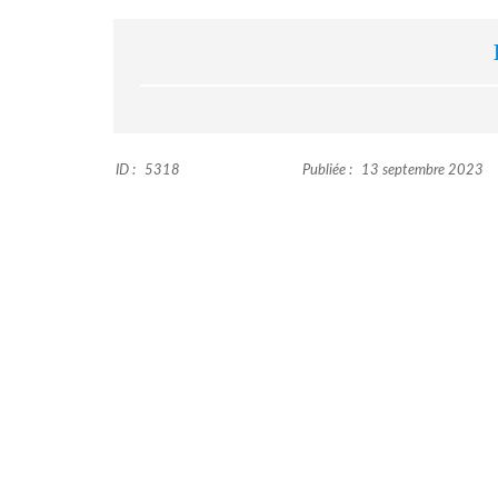
ID :
5318
Publiée :
13 septembre 2023
N
O
S
B
I
E
N
S
L
O