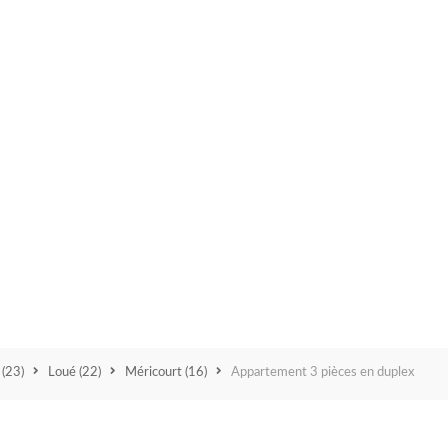
R
T
E
M
E
N
T
N
O
S
S
É
L
E
C
T
I
O
N
t
(23)
Loué
(22)
Méricourt
(16)
Appartement 3 pièces en duplex
S
V