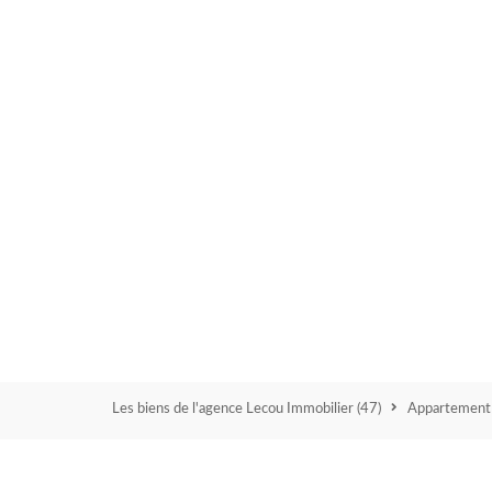
i
c
o
u
r
t
6
2
6
8
0
Les biens de l'agence Lecou Immobilier
(47)
Appartemen