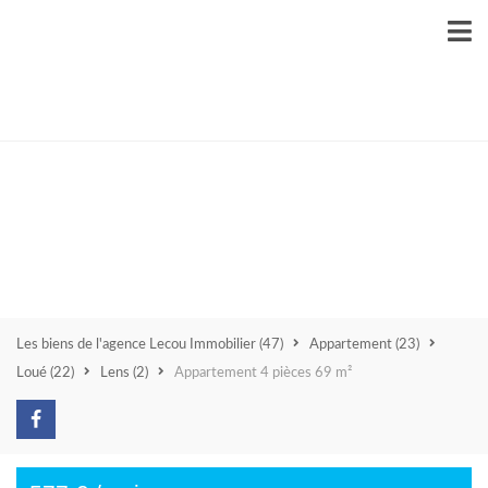
lens
623
00
Les biens de l'agence Lecou Immobilier
(47)
Appartement
(23)
Loué
(22)
Lens
(2)
Appartement 4 pièces 69 m²