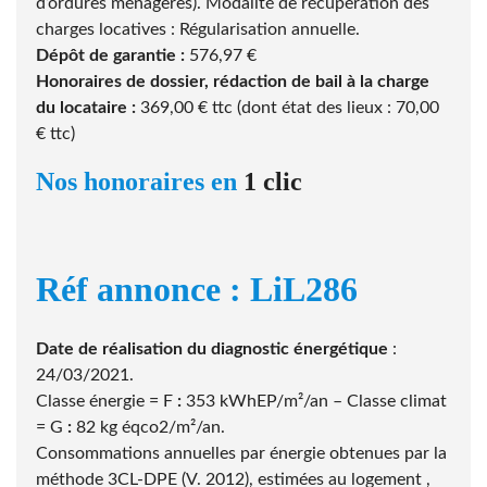
d’ordures ménagères). Modalité de récupération des
charges locatives : Régularisation annuelle.
Dépôt de garantie :
576,97 €
Honoraires de dossier, rédaction de bail à la charge
du locataire
:
369,00 € ttc (dont état des lieux : 70,00
€ ttc)
Nos honoraires en
1 clic
Réf annonce : LiL286
Date de réalisation du diagnostic énergétique
:
24/03/2021.
Classe énergie = F
:
353 kWhEP/m²/an – Classe climat
= G
:
82 kg éqco2/m²/an.
Consommations annuelles par énergie obtenues par la
méthode 3CL-DPE (V. 2012), estimées au logement ,