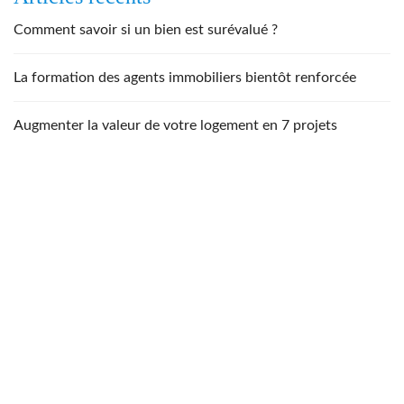
Comment savoir si un bien est surévalué ?
La formation des agents immobiliers bientôt renforcée
Augmenter la valeur de votre logement en 7 projets
NOS BIENS
LOCATION
VENDRE
HONORAIR
ES
ESTIMATIO
NS