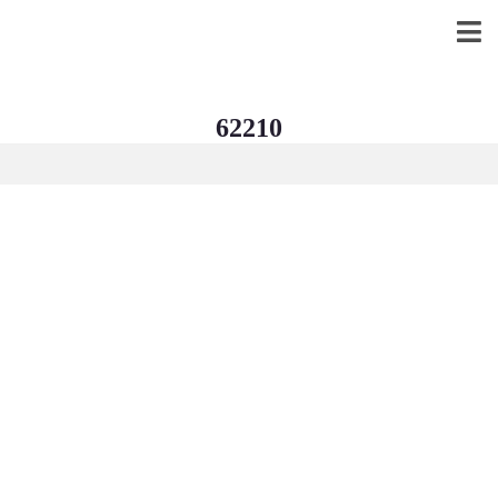
62210
NOS BIENS
LOCATION
VENDRE
HONORAIR
ES
ESTIMATIO
NS