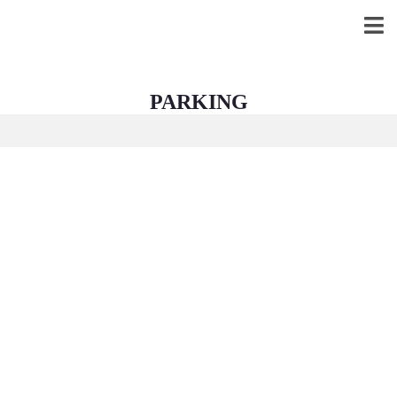
PARKING
NOS BIENS
LOCATION
VENDRE
HONORAIR
ES
ESTIMATIO
NS