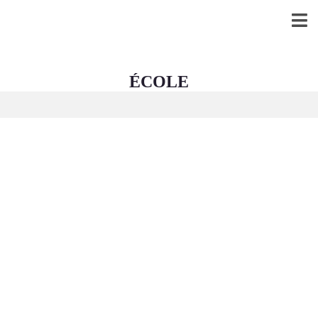
ÉCOLE
NOS BIENS
LOCATION
VENDRE
HONORAIR
ES
ESTIMATIO
NS