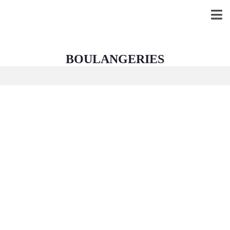
BOULANGERIES
NOS BIENS
LOCATION
VENDRE
HONORAIR
ES
ESTIMATIO
NS